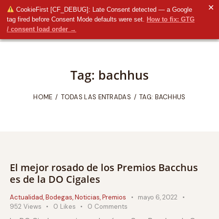
✕
CookieFirst [CF_DEBUG]: Late Consent detected — a Google
tag fired before Consent Mode defaults were set.
How to fix: GTG
/ consent load order →
Tag: bachhus
HOME
TODAS LAS ENTRADAS
TAG: BACHHUS
El mejor rosado de los Premios Bacchus
es de la DO Cigales
Actualidad
,
Bodegas
,
Noticias
,
Premios
mayo 6, 2022
952
Views
0
Likes
0
Comments