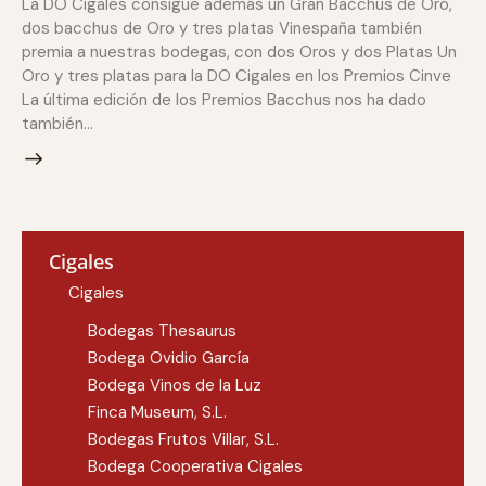
La DO Cigales consigue además un Gran Bacchus de Oro,
dos bacchus de Oro y tres platas Vinespaña también
premia a nuestras bodegas, con dos Oros y dos Platas Un
Oro y tres platas para la DO Cigales en los Premios Cinve
La última edición de los Premios Bacchus nos ha dado
también…
Cigales
Cigales
Bodegas Thesaurus
Bodega Ovidio García
Bodega Vinos de la Luz
Finca Museum, S.L.
Bodegas Frutos Villar, S.L.
Bodega Cooperativa Cigales