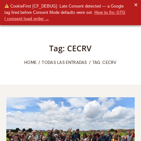
✕
CookieFirst [CF_DEBUG]: Late Consent detected — a Google
tag fired before Consent Mode defaults were set.
How to fix: GTG
/ consent load order →
Tag: CECRV
HOME
TODAS LAS ENTRADAS
TAG: CECRV