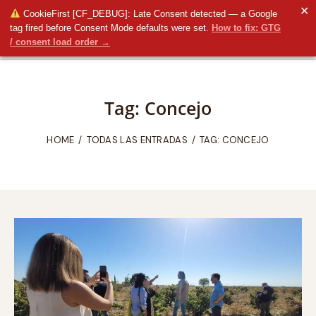
✕
CookieFirst [CF_DEBUG]: Late Consent detected — a Google
tag fired before Consent Mode defaults were set.
How to fix: GTG
/ consent load order →
Tag: Concejo
HOME
TODAS LAS ENTRADAS
TAG: CONCEJO