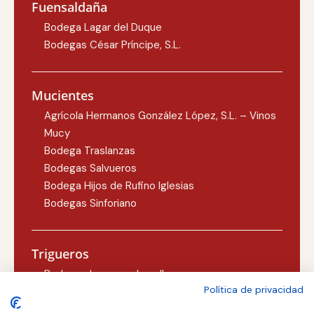
Fuensaldaña
Bodega Lagar del Duque
Bodegas César Príncipe, S.L.
Mucientes
Agrícola Hermanos González López, S.L. – Vinos
Mucy
Bodega Traslanzas
Bodegas Salvueros
Bodega Hijos de Rufino Iglesias
Bodegas Sinforiano
Trigueros
Bodegas Lezcano-Lacalle
Política de privacidad
Bodegas Carlos Martín