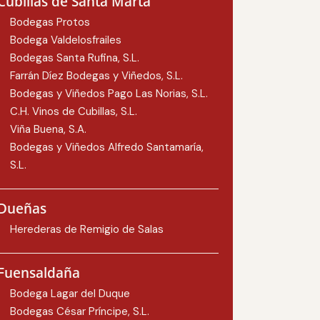
Cubillas de Santa Marta
Bodegas Protos
Bodega Valdelosfrailes
Bodegas Santa Rufina, S.L.
Farrán Díez Bodegas y Viñedos, S.L.
Bodegas y Viñedos Pago Las Norias, S.L.
C.H. Vinos de Cubillas, S.L.
Viña Buena, S.A.
Bodegas y Viñedos Alfredo Santamaría,
S.L.
Dueñas
Herederas de Remigio de Salas
Fuensaldaña
Bodega Lagar del Duque
Bodegas César Príncipe, S.L.