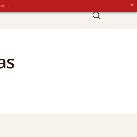
✕
der →
as