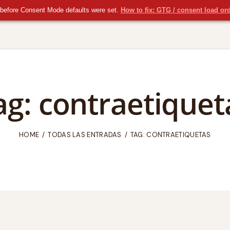
before Consent Mode defaults were set.
How to fix: GTG / consent load or
ag: contraetiquet
HOME
TODAS LAS ENTRADAS
TAG: CONTRAETIQUETAS