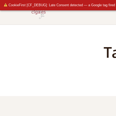
CookieFirst [CF_DEBUG]: Late Consent detected — a Google tag fired 
T