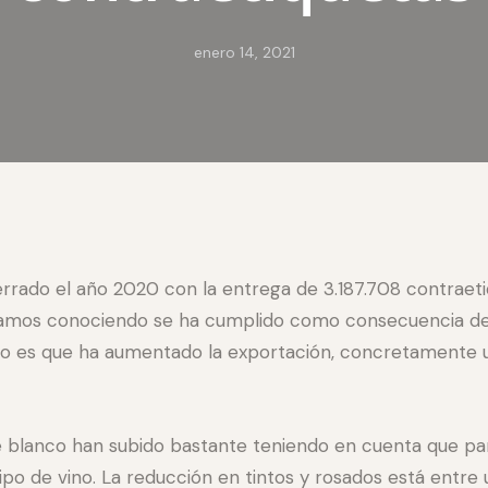
enero 14, 2021
rrado el año 2020 con la entrega de 3.187.708 contraeti
íbamos conociendo se ha cumplido como consecuencia de
ivo es que ha aumentado la exportación, concretamente un
 blanco han subido bastante teniendo en cuenta que part
o de vino. La reducción en tintos y rosados está entre u