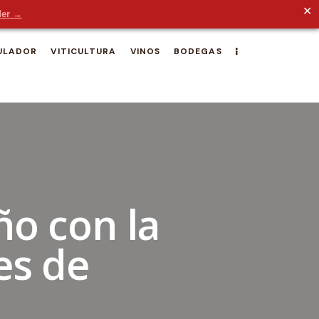
✕
der →
ULADOR
VITICULTURA
VINOS
BODEGAS
ño con la
es de