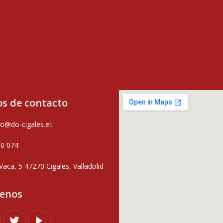
s de contacto
o@do-cigales.e
s
80 074
Vaca, 5 47270 Cigales, Valladolid
uenos