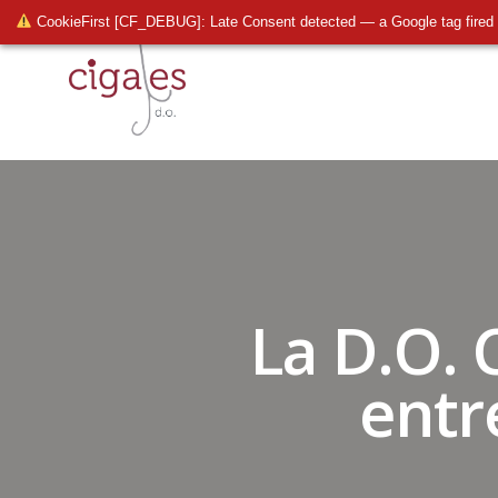
CookieFirst [CF_DEBUG]: Late Consent detected — a Google tag fired 
La D.O. 
entr