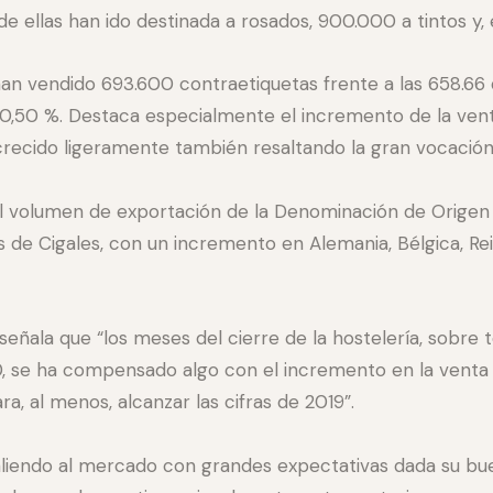
de ellas han ido destinada a rosados, 900.000 a tintos y,
han vendido 693.600 contraetiquetas frente a las 658.66
n 0,50 %. Destaca especialmente el incremento de la venta
recido ligeramente también resaltando la gran vocación 
 el volumen de exportación de la Denominación de Origen
s de Cigales, con un incremento en Alemania, Bélgica, Rein
señala que “los meses del cierre de la hostelería, sobre 
0, se ha compensado algo con el incremento en la venta o
a, al menos, alcanzar las cifras de 2019”.
liendo al mercado con grandes expectativas dada su bue