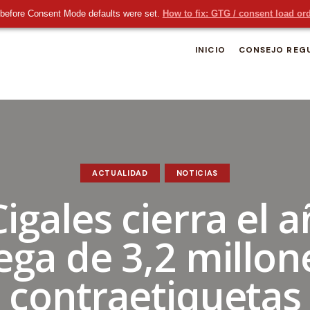
before Consent Mode defaults were set.
How to fix: GTG / consent load or
INICIO
CONSEJO REG
ACTUALIDAD
NOTICIAS
Cigales cierra el a
ega de 3,2 millon
contraetiquetas