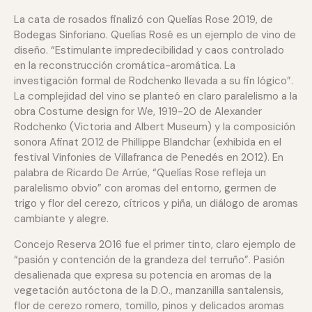
La cata de rosados finalizó con Quelías Rose 2019, de
Bodegas Sinforiano. Quelías Rosé es un ejemplo de vino de
diseño. “Estimulante impredecibilidad y caos controlado
en la reconstrucción cromática-aromática. La
investigación formal de Rodchenko llevada a su fin lógico”.
La complejidad del vino se planteó en claro paralelismo a la
obra Costume design for We, 1919-20 de Alexander
Rodchenko (Victoria and Albert Museum) y la composición
sonora Afinat 2012 de Phillippe Blandchar (exhibida en el
festival Vinfonies de Villafranca de Penedés en 2012). En
palabra de Ricardo De Arrúe, “Quelías Rose refleja un
paralelismo obvio” con aromas del entorno, germen de
trigo y flor del cerezo, cítricos y piña, un diálogo de aromas
cambiante y alegre.
Concejo Reserva 2016 fue el primer tinto, claro ejemplo de
“pasión y contención de la grandeza del terruño”. Pasión
desalienada que expresa su potencia en aromas de la
vegetación autóctona de la D.O., manzanilla santalensis,
flor de cerezo romero, tomillo, pinos y delicados aromas