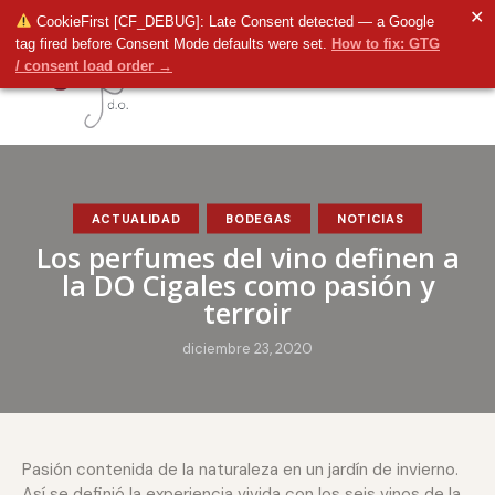
✕
CookieFirst [CF_DEBUG]: Late Consent detected — a Google
tag fired before Consent Mode defaults were set.
How to fix: GTG
/ consent load order →
ACTUALIDAD
BODEGAS
NOTICIAS
Los perfumes del vino definen a
la DO Cigales como pasión y
terroir
diciembre 23, 2020
Pasión contenida de la naturaleza en un jardín de invierno.
Así se definió la experiencia vivida con los seis vinos de la