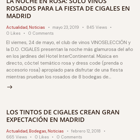
LA NOCHE EN ROSA: SOLO VINOS
ROSADOS PARA LA FIESTA DE CIGALES EN
MADRID
Actualidad
,
Noticias
mayo 23, 2019
845
Views
0
Likes
0
Comments
El viernes, 24 de mayo, el club de vinos VINOSELECCIÓN y
la D.O. CIGALES presentan la noche más glamurosa del año
en los jardines del Hotel InterContinental. Música en
directo, cóctel temático rosa y dress code (prenda o
accesorio rosa) apropiado para disfrutar de una fiesta
mientras prueban los rosados de 8 bodegas de…
LOS TINTOS DE CIGALES CREAN GRAN
EXPECTACIÓN EN MADRID
Actualidad
,
Bodegas
,
Noticias
febrero 12, 2018
665
Views
0
Likes
0
Comments