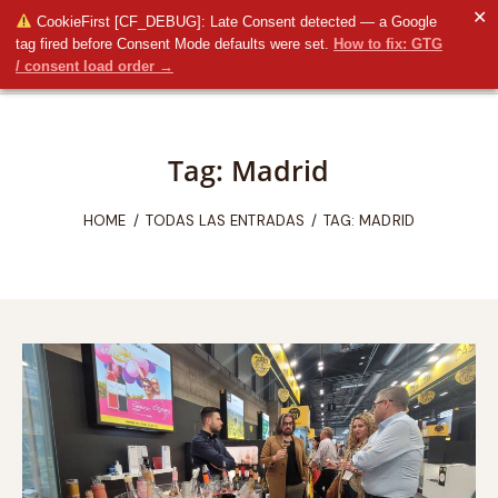
✕
CookieFirst [CF_DEBUG]: Late Consent detected — a Google
tag fired before Consent Mode defaults were set.
How to fix: GTG
/ consent load order →
Tag: Madrid
HOME
TODAS LAS ENTRADAS
TAG: MADRID