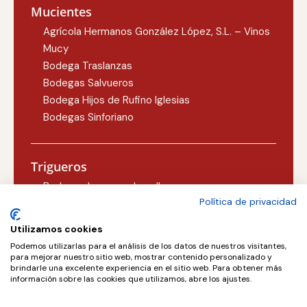
Mucientes
Agrícola Hermanos González López, S.L. – Vinos
Mucy
Bodega Traslanzas
Bodegas Salvueros
Bodega Hijos de Rufino Iglesias
Bodegas Sinforiano
Trigueros
Bodegas Lezcano-Lacalle
Política de privacidad
Bodegas Carlos Martín
Utilizamos cookies
Podemos utilizarlas para el análisis de los datos de nuestros visitantes,
Valoria la Buena
para mejorar nuestro sitio web, mostrar contenido personalizado y
brindarle una excelente experiencia en el sitio web. Para obtener más
Concejo Bodegas, S.L.
información sobre las cookies que utilizamos, abre los ajustes.