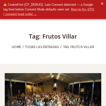
✕
CookieFirst [CF_DEBUG]: Late Consent detected — a Google
tag fired before Consent Mode defaults were set.
How to fix: GTG
/ consent load order →
Tag: Frutos Villar
HOME
TODAS LAS ENTRADAS
TAG: FRUTOS VILLAR