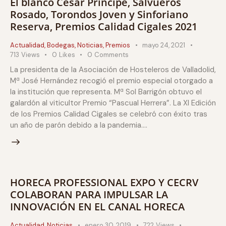
El blanco César Príncipe, Salvueros
Rosado, Torondos Joven y Sinforiano
Reserva, Premios Calidad Cigales 2021
Actualidad
,
Bodegas
,
Noticias
,
Premios
mayo 24, 2021
713
Views
0
Likes
0
Comments
La presidenta de la Asociación de Hosteleros de Valladolid,
Mª José Hernández recogió el premio especial otorgado a
la institución que representa. Mª Sol Barrigón obtuvo el
galardón al viticultor Premio “Pascual Herrera”. La XI Edición
de los Premios Calidad Cigales se celebró con éxito tras
un año de parón debido a la pandemia.…
HORECA PROFESSIONAL EXPO Y CECRV
COLABORAN PARA IMPULSAR LA
INNOVACIÓN EN EL CANAL HORECA
Actualidad
,
Noticias
enero 30, 2019
722
Views