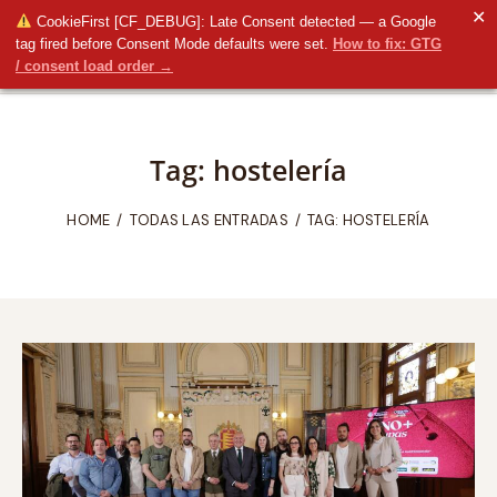
✕
CookieFirst [CF_DEBUG]: Late Consent detected — a Google
tag fired before Consent Mode defaults were set.
How to fix: GTG
/ consent load order →
Tag: hostelería
HOME
TODAS LAS ENTRADAS
TAG: HOSTELERÍA