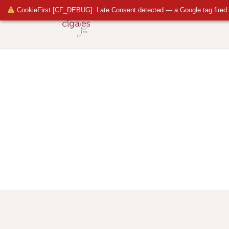
CookieFirst [CF_DEBUG]: Late Consent detected — a Google tag fired 