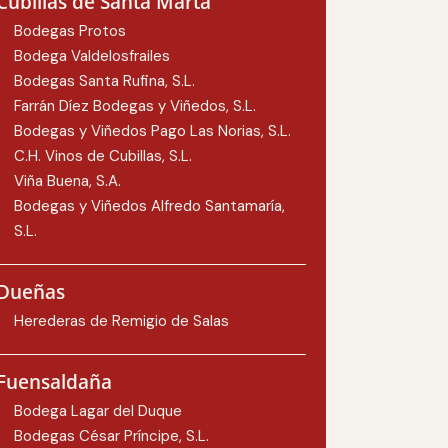
Cubillas de Santa Marta
Bodegas Protos
Bodega Valdelosfrailes
Bodegas Santa Rufina, S.L.
Farrán Díez Bodegas y Viñedos, S.L.
Bodegas y Viñedos Pago Las Norias, S.L.
C.H. Vinos de Cubillas, S.L.
Viña Buena, S.A.
Bodegas y Viñedos Alfredo Santamaría,
S.L.
Dueñas
Herederas de Remigio de Salas
Fuensaldaña
Bodega Lagar del Duque
Bodegas César Príncipe, S.L.