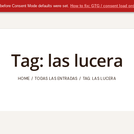
before Consent Mode defaults were set.
How to fix: GTG / consent load or
Tag: las lucera
HOME
TODAS LAS ENTRADAS
TAG: LAS LUCERA