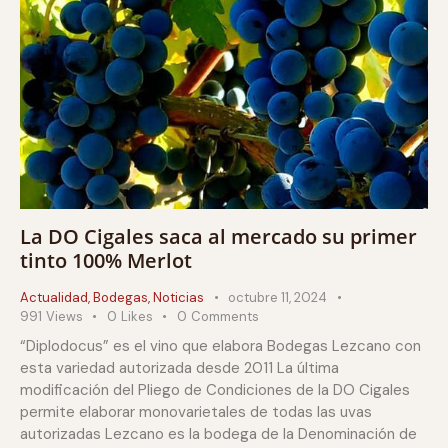
La DO Cigales saca al mercado su primer
tinto 100% Merlot
Actualidad
,
Bodegas
,
Noticias
octubre 11, 2024
991
Views
0
Likes
0
Comments
“Diplodocus” es el vino que elabora Bodegas Lezcano con
esta variedad autorizada desde 2011 La última
modificación del Pliego de Condiciones de la DO Cigales
permite elaborar monovarietales de todas las uvas
autorizadas Lezcano es la bodega de la Denominación de