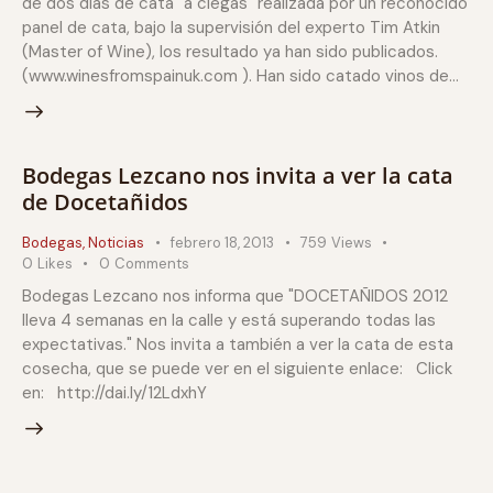
de dos días de cata "a ciegas" realizada por un reconocido
panel de cata, bajo la supervisión del experto Tim Atkin
(Master of Wine), los resultado ya han sido publicados.
(www.winesfromspainuk.com ). Han sido catado vinos de…
Bodegas Lezcano nos invita a ver la cata
de Docetañidos
Bodegas
,
Noticias
febrero 18, 2013
759
Views
0
Likes
0
Comments
Bodegas Lezcano nos informa que "DOCETAÑIDOS 2012
lleva 4 semanas en la calle y está superando todas las
expectativas." Nos invita a también a ver la cata de esta
cosecha, que se puede ver en el siguiente enlace: Click
en: http://dai.ly/12LdxhY