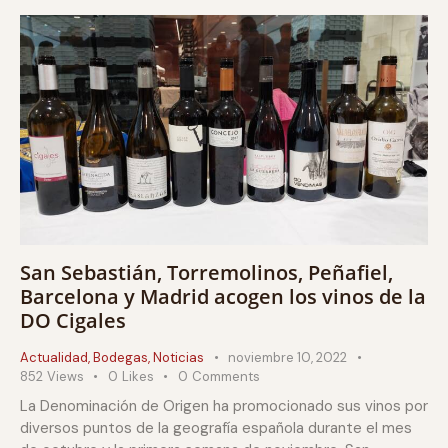
San Sebastián, Torremolinos, Peñafiel,
Barcelona y Madrid acogen los vinos de la
DO Cigales
Actualidad
,
Bodegas
,
Noticias
noviembre 10, 2022
852
Views
0
Likes
0
Comments
La Denominación de Origen ha promocionado sus vinos por
diversos puntos de la geografía española durante el mes