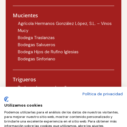
Mucientes
Agrícola Hermanos González López, S.L. – Vinos
Mucy
Bodega Traslanzas
Bodegas Salvueros
Bodega Hijos de Rufino Iglesias
Bodegas Sinforiano
Trigueros
Bodegas Lezcano-Lacalle
Política de privacidad
Bodegas Carlos Martín
Utilizamos cookies
Podemos utilizarlas para el análisis de los datos de nuestros visitantes,
Valoria la Buena
para mejorar nuestro sitio web, mostrar contenido personalizado y
brindarle una excelente experiencia en el sitio web. Para obtener más
Concejo Bodegas, S.L.
información sobre las cookies que utilizamos, abre los ajustes.