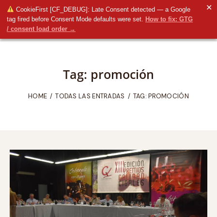
✕
CookieFirst [CF_DEBUG]: Late Consent detected — a Google
tag fired before Consent Mode defaults were set.
How to fix: GTG
/ consent load order →
Tag: promoción
HOME
TODAS LAS ENTRADAS
TAG: PROMOCIÓN