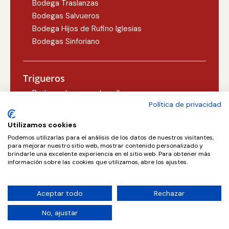
Bodega Traslanzas
Bodegas Salvueros
Bodega Hijos de Rufino Iglesias
Bodegas Sinforiano
Trigueros
Bodegas Lezcano-Lacalle
Política de privacidad
Bodegas Carlos Martín
Utilizamos cookies
Podemos utilizarlas para el análisis de los datos de nuestros visitantes,
Valoria la Buena
para mejorar nuestro sitio web, mostrar contenido personalizado y
brindarle una excelente experiencia en el sitio web. Para obtener más
Concejo Bodegas, S.L.
información sobre las cookies que utilizamos, abre los ajustes.
Aceptar todo
Rechazar
No, ajustar
Copyright © 2026. All rights reserved.