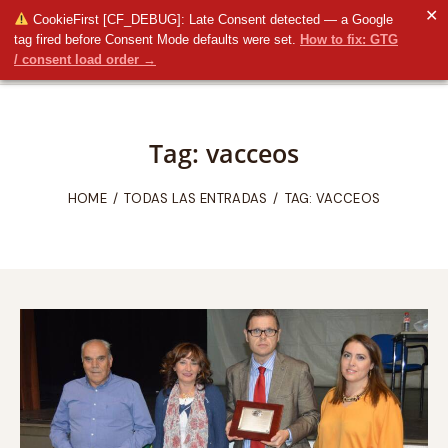
✕
CookieFirst [CF_DEBUG]: Late Consent detected — a Google
tag fired before Consent Mode defaults were set.
How to fix: GTG
/ consent load order →
Tag: vacceos
HOME
TODAS LAS ENTRADAS
TAG: VACCEOS