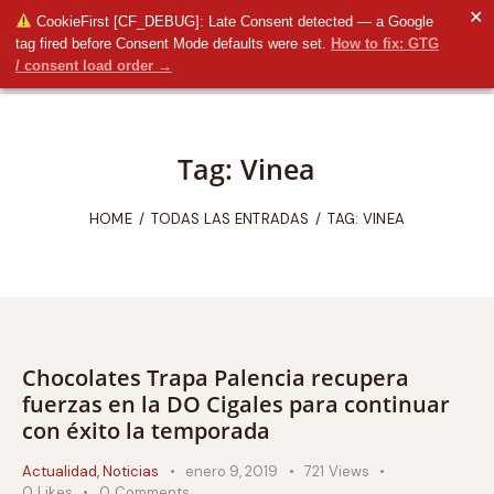
✕
CookieFirst [CF_DEBUG]: Late Consent detected — a Google
tag fired before Consent Mode defaults were set.
How to fix: GTG
/ consent load order →
Tag: Vinea
HOME
TODAS LAS ENTRADAS
TAG: VINEA
Chocolates Trapa Palencia recupera
fuerzas en la DO Cigales para continuar
con éxito la temporada
Actualidad
,
Noticias
enero 9, 2019
721
Views
0
Likes
0
Comments