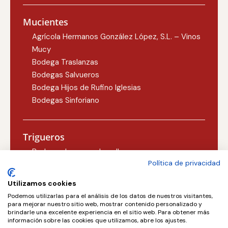
Mucientes
Agrícola Hermanos González López, S.L. – Vinos
Mucy
Bodega Traslanzas
Bodegas Salvueros
Bodega Hijos de Rufino Iglesias
Bodegas Sinforiano
Trigueros
Bodegas Lezcano-Lacalle
Política de privacidad
Bodegas Carlos Martín
Utilizamos cookies
Podemos utilizarlas para el análisis de los datos de nuestros visitantes,
Valoria la Buena
para mejorar nuestro sitio web, mostrar contenido personalizado y
brindarle una excelente experiencia en el sitio web. Para obtener más
Concejo Bodegas, S.L.
información sobre las cookies que utilizamos, abre los ajustes.