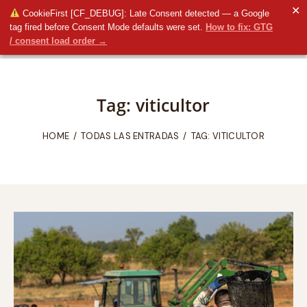
✕
CookieFirst [CF_DEBUG]: Late Consent detected — a Google
tag fired before Consent Mode defaults were set.
How to fix: GTG
/ consent load order →
Tag: viticultor
HOME
TODAS LAS ENTRADAS
TAG: VITICULTOR