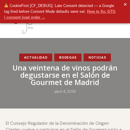
✕
CookieFirst [CF_DEBUG]: Late Consent detected — a Google
tag fired before Consent Mode defaults were set.
How to fix: GTG
/ consent load order →
ACTUALIDAD
BODEGAS
NOTICIAS
Una veintena de vinos podrán
degustarse en el Salón de
Gourmet de Madrid
abril 4, 2019
El Consejo Regulador de la Denominación de Origen
Cigales vuelve a participar en el Salón de Gourmet junto a