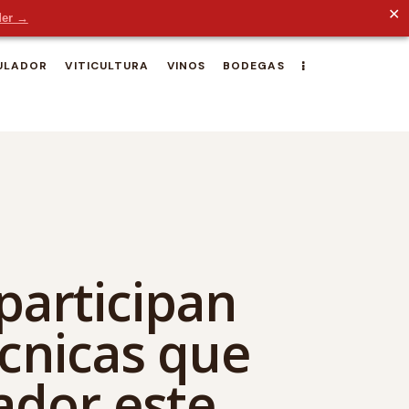
✕
der →
ULADOR
VITICULTURA
VINOS
BODEGAS
participan
écnicas que
ador este