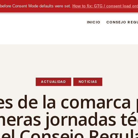
before Consent Mode defaults were set.
How to fix: GTG / consent load or
INICIO
CONSEJO REG
ACTUALIDAD
NOTICIAS
res de la comarca 
meras jornadas t
 el Consejo Regul