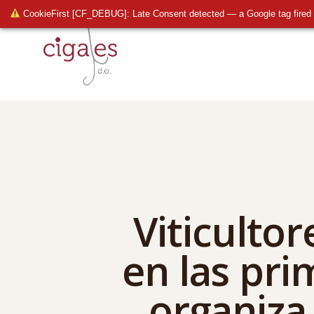
CookieFirst [CF_DEBUG]: Late Consent detected — a Google tag fired 
Viticulto
en las pri
organiza