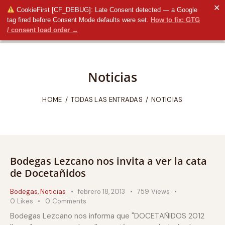
✕
CookieFirst [CF_DEBUG]: Late Consent detected — a Google
tag fired before Consent Mode defaults were set.
How to fix: GTG
/ consent load order →
Noticias
HOME
TODAS LAS ENTRADAS
NOTICIAS
Bodegas Lezcano nos invita a ver la cata
de Docetañidos
Bodegas
,
Noticias
febrero 18, 2013
759
Views
0
Likes
0
Comments
Bodegas Lezcano nos informa que "DOCETAÑIDOS 2012