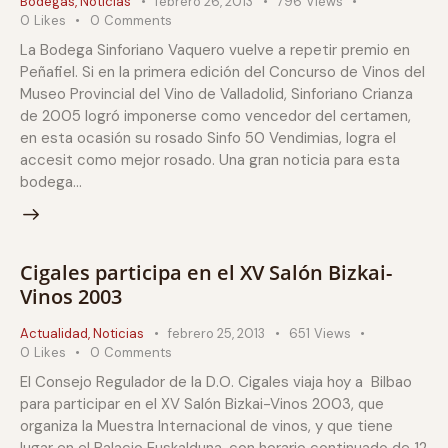
Bodegas
,
Noticias
febrero 26, 2013
796
Views
0
Likes
0
Comments
La Bodega Sinforiano Vaquero vuelve a repetir premio en
Peñafiel. Si en la primera edición del Concurso de Vinos del
Museo Provincial del Vino de Valladolid, Sinforiano Crianza
de 2005 logró imponerse como vencedor del certamen,
en esta ocasión su rosado Sinfo 50 Vendimias, logra el
accesit como mejor rosado. Una gran noticia para esta
bodega…
Cigales participa en el XV Salón Bizkai-
Vinos 2003
Actualidad
,
Noticias
febrero 25, 2013
651
Views
0
Likes
0
Comments
El Consejo Regulador de la D.O. Cigales viaja hoy a Bilbao
para participar en el XV Salón Bizkai-Vinos 2003, que
organiza la Muestra Internacional de vinos, y que tiene
lugar en el Palacio Euskalduna, con horario continuado de 12