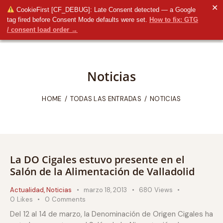
✕
CookieFirst [CF_DEBUG]: Late Consent detected — a Google
tag fired before Consent Mode defaults were set.
How to fix: GTG
/ consent load order →
Noticias
HOME
TODAS LAS ENTRADAS
NOTICIAS
La DO Cigales estuvo presente en el
Salón de la Alimentación de Valladolid
Actualidad
,
Noticias
marzo 18, 2013
680
Views
0
Likes
0
Comments
Del 12 al 14 de marzo, la Denominación de Origen Cigales ha