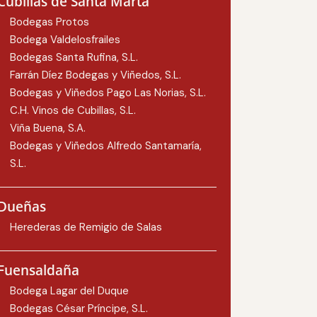
Cubillas de Santa Marta
Bodegas Protos
Bodega Valdelosfrailes
Bodegas Santa Rufina, S.L.
Farrán Díez Bodegas y Viñedos, S.L.
Bodegas y Viñedos Pago Las Norias, S.L.
C.H. Vinos de Cubillas, S.L.
Viña Buena, S.A.
Bodegas y Viñedos Alfredo Santamaría,
S.L.
Dueñas
Herederas de Remigio de Salas
Fuensaldaña
Bodega Lagar del Duque
Bodegas César Príncipe, S.L.