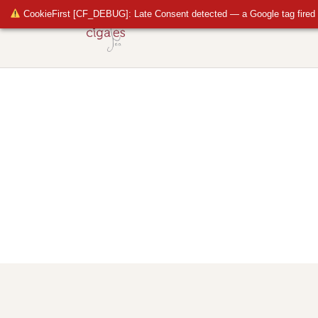
CookieFirst [CF_DEBUG]: Late Consent detected — a Google tag fired 