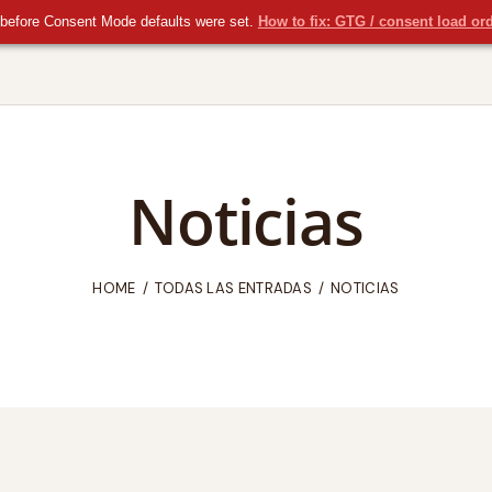
before Consent Mode defaults were set.
How to fix: GTG / consent load or
Noticias
HOME
TODAS LAS ENTRADAS
NOTICIAS