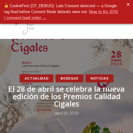
✕
CookieFirst [CF_DEBUG]: Late Consent detected — a Google
tag fired before Consent Mode defaults were set.
How to fix: GTG
/ consent load order →
ACTUALIDAD
BODEGAS
NOTICIAS
El 28 de abril se celebra la nueva
edición de los Premios Calidad
Cigales
abril 25, 2023