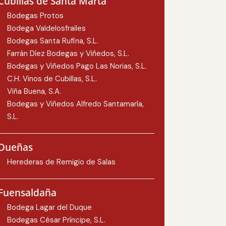
Cubillas de Santa Marta
Bodegas Protos
Bodega Valdelosfrailes
Bodegas Santa Rufina, S.L.
Farrán Díez Bodegas y Viñedos, S.L.
Bodegas y Viñedos Pago Las Norias, S.L.
C.H. Vinos de Cubillas, S.L.
Viña Buena, S.A.
Bodegas y Viñedos Alfredo Santamaría,
S.L.
Dueñas
Herederas de Remigio de Salas
Fuensaldaña
Bodega Lagar del Duque
Bodegas César Príncipe, S.L.