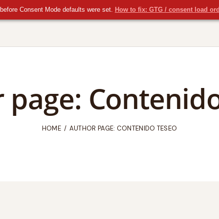
before Consent Mode defaults were set.
How to fix: GTG / consent load or
 page: Contenid
HOME
AUTHOR PAGE: CONTENIDO TESEO