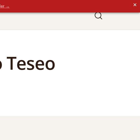
✕
der →
o Teseo