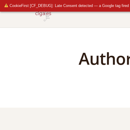
CookieFirst [CF_DEBUG]: Late Consent detected — a Google tag fired 
Author