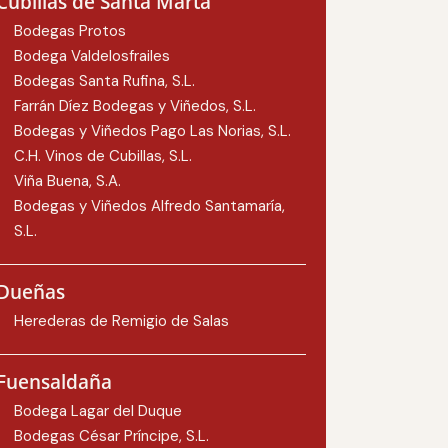
Cubillas de Santa Marta
Bodegas Protos
Bodega Valdelosfrailes
Bodegas Santa Rufina, S.L.
Farrán Díez Bodegas y Viñedos, S.L.
Bodegas y Viñedos Pago Las Norias, S.L.
C.H. Vinos de Cubillas, S.L.
Viña Buena, S.A.
Bodegas y Viñedos Alfredo Santamaría,
S.L.
Dueñas
Herederas de Remigio de Salas
Fuensaldaña
Bodega Lagar del Duque
Bodegas César Príncipe, S.L.