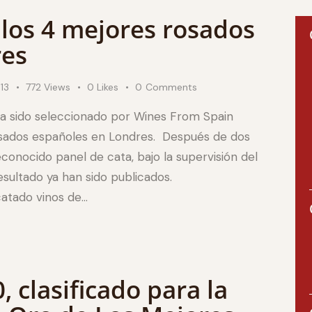
 los 4 mejores rosados
res
13
772
Views
0
Likes
0
Comments
a sido seleccionado por Wines From Spain
osados españoles en Londres. Después de dos
econocido panel de cata, bajo la supervisión del
esultado ya han sido publicados.
catado vinos de…
, clasificado para la