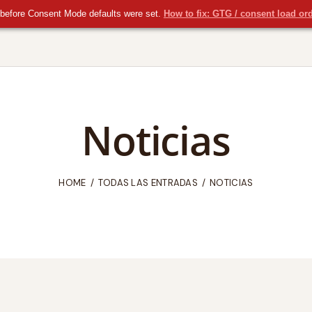
before Consent Mode defaults were set.
How to fix: GTG / consent load or
Noticias
HOME
TODAS LAS ENTRADAS
NOTICIAS