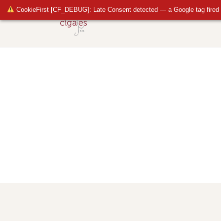
CookieFirst [CF_DEBUG]: Late Consent detected — a Google tag fired 