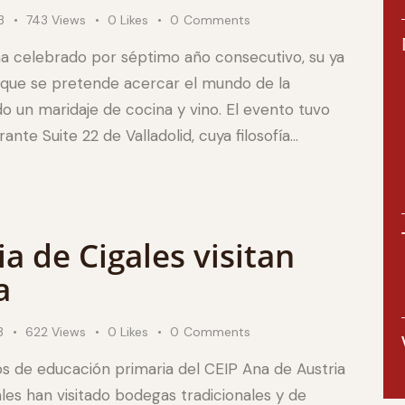
3
743
Views
0
Likes
0
Comments
ha celebrado por séptimo año consecutivo, su ya
la que se pretende acercar el mundo de la
o un maridaje de cocina y vino. El evento tuvo
ante Suite 22 de Valladolid, cuya filosofía…
 de Cigales visitan
a
3
622
Views
0
Likes
0
Comments
s de educación primaria del CEIP Ana de Austria
les han visitado bodegas tradicionales y de