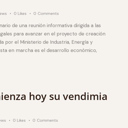
iews
0
Likes
0
Comments
nario de una reunión informativa dirigida a las
Cigales para avanzar en el proyecto de creación
a por el Ministerio de Industria, Energía y
esta en marcha es el desarrollo económico,
mienza hoy su vendimia
ews
0
Likes
0
Comments