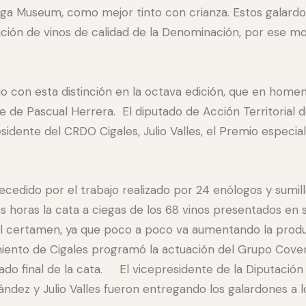
ega Museum, como mejor tinto con crianza. Estos galard
ación de vinos de calidad de la Denominación, por ese mo
con esta distinción en la octava edición, que en homena
e de Pascual Herrera. El diputado de Acción Territorial de
idente del CRDO Cigales, Julio Valles, el Premio especial
edido por el trabajo realizado por 24 enólogos y sumiller
s horas la cata a ciegas de los 68 vinos presentados en s
al certamen, ya que poco a poco va aumentando la produc
iento de Cigales programó la actuación del Grupo Cove
o final de la cata. El vicepresidente de la Diputación P
nández y Julio Valles fueron entregando los galardones a 