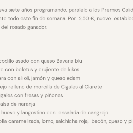
leva siete años programando, paralelo a los Premios Cali
nte todo este fin de semana. Por 2,50 €, nueve establec
 del rosado ganador.
odillo asado con queso Bavaria blu
o con boletus y crujiente de kikos
era con ali oli, jamón y queso edam
o relleno de morcilla de Cigales al Clarete
 Cigales con fresas y piñones
alsa de naranja
, huevo y langostino con ensalada de cangrejo
la caramelizada, lomo, salchicha roja, bacón, queso y pim