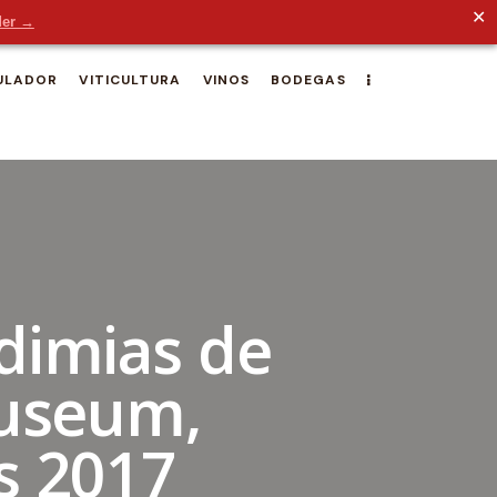
✕
der →
ULADOR
VITICULTURA
VINOS
BODEGAS
dimias de
Museum,
s 2017