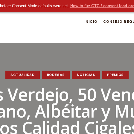
before Consent Mode defaults were set.
How to fix: GTG / consent load or
INICIO
CONSEJO REG
ACTUALIDAD
BODEGAS
NOTICIAS
PREMIOS
s Verdejo, 50 Ven
iano, Albéitar y 
os Calidad Cigale