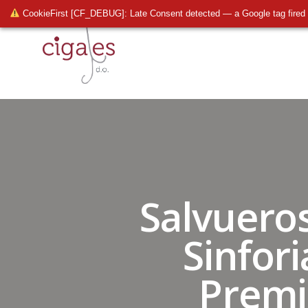
CookieFirst [CF_DEBUG]: Late Consent detected — a Google tag fired 
Salvuero
Sinfor
Premi