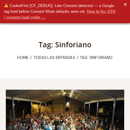
✕
CookieFirst [CF_DEBUG]: Late Consent detected — a Google
tag fired before Consent Mode defaults were set.
How to fix: GTG
/ consent load order →
Tag: Sinforiano
HOME
TODAS LAS ENTRADAS
TAG: SINFORIANO