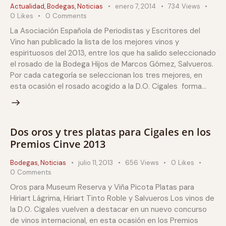
Actualidad
,
Bodegas
,
Noticias
enero 7, 2014
734
Views
0
Likes
0
Comments
La Asociación Española de Periodistas y Escritores del
Vino han publicado la lista de los mejores vinos y
espirituosos del 2013, entre los que ha salido seleccionado
el rosado de la Bodega Hijos de Marcos Gómez, Salvueros.
Por cada categoría se seleccionan los tres mejores, en
esta ocasión el rosado acogido a la D.O. Cigales forma…
Dos oros y tres platas para Cigales en los
Premios Cinve 2013
Bodegas
,
Noticias
julio 11, 2013
656
Views
0
Likes
0
Comments
Oros para Museum Reserva y Viña Picota Platas para
Hiriart Lágrima, Hiriart Tinto Roble y Salvueros Los vinos de
la D.O. Cigales vuelven a destacar en un nuevo concurso
de vinos internacional, en esta ocasión en los Premios