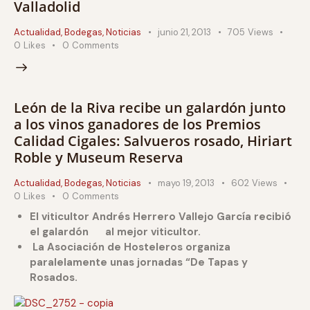
Valladolid
Actualidad
,
Bodegas
,
Noticias
junio 21, 2013
705
Views
0
Likes
0
Comments
León de la Riva recibe un galardón junto
a los vinos ganadores de los Premios
Calidad Cigales: Salvueros rosado, Hiriart
Roble y Museum Reserva
Actualidad
,
Bodegas
,
Noticias
mayo 19, 2013
602
Views
0
Likes
0
Comments
El viticultor Andrés Herrero Vallejo García recibió
el galardón al mejor viticultor.
La Asociación de Hosteleros organiza
paralelamente unas jornadas “De Tapas y
Rosados.