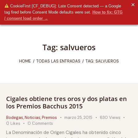
✕
CookieFirst [CF_DEBUG]: Late Consent detected — a Google
tag fired before Consent Mode defaults were set.
How to fix: GTG
/ consent load order →
Tag: salvueros
HOME
TODAS LAS ENTRADAS
TAG: SALVUEROS
Cigales obtiene tres oros y dos platas en
los Premios Bacchus 2015
Bodegas
,
Noticias
,
Premios
marzo 25, 2015
630
Views
0
Likes
0
Comments
La Denominación de Origen Cigales ha obtenido cinco