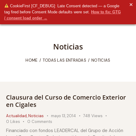
✕
CookieFirst [CF_DEBUG]: Late Consent detected — a Google
tag fired before Consent Mode defaults were set.
How to fix: GTG
/ consent load order →
Noticias
HOME
TODAS LAS ENTRADAS
NOTICIAS
Clausura del Curso de Comercio Exterior
en Cigales
Actualidad
,
Noticias
mayo 13, 2014
748
Views
0
Likes
0
Comments
Financiado con fondos LEADERCAL del Grupo de Acción