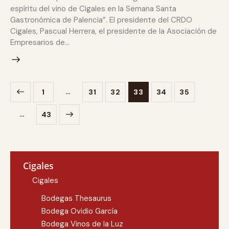
espíritu del vino de Cigales en la Semana Santa
Gastronómica de Palencia”. El presidente del CRDO
Cigales, Pascual Herrera, el presidente de la Asociación de
Empresarios de…
…
1
31
32
33
34
35
…
>
43
Cigales
Cigales
Bodegas Thesaurus
Bodega Ovidio García
Bodega Vinos de la Luz